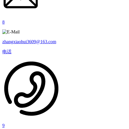
8
zhangxiaohui3609@163.com
电话
9